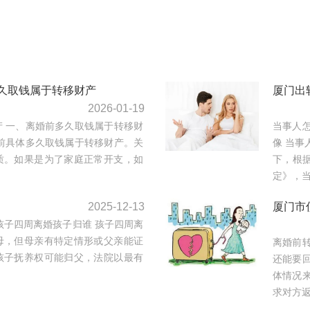
久取钱属于转移财产
厦门出
2026-01-19
 一、离婚前多久取钱属于转移财
当事人
前具体多久取钱属于转移财产。关
像 当事
质。如果是为了家庭正常开支，如
下，根
定》，当
2025-12-13
厦门市
孩子四周离婚孩子归谁 孩子四周离
母，但母亲有特定情形或父亲能证
离婚前
孩子抚养权可能归父，法院以最有
还能要
体情况
求对方返