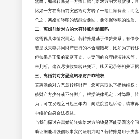
然而，如果转账是一方擅自赠与给对方的大额款项，且
比如一方在离婚前突然给对方转了一笔巨额资金，而之
总之，离婚前转账的钱能否要回，要依据转账的性质、
二、离婚前给对方的大额转账能追回吗
这需视具体情况而定。若转账是基于借贷关系，有借条
若是以夫妻共同财产进行的不合理赠与，比如为了转移
但如果是正常的家庭开支、夫妻间的合理经济往来等，
来判断。建议尽快收集转账凭证、聊天记录等相关证
三、离婚前对方恶意转移财产咋维权
若离婚前对方恶意转移财产，您可采取以下措施维权：
移财产方少分或不分财产。根据法律规定，对隐藏、转
为，可在发现之日起三年内，向法院提起诉讼，请求再
中维护自身合法权益。
当我们探讨在离婚前转账给对方的钱是否能要回这个问
助证据能增强借款事实的证明力呢？若转账是用于夫妻